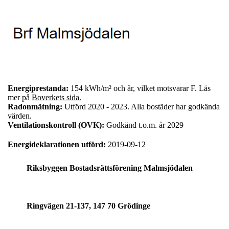
Energiprestanda:
154 kWh/m² och år, vilket motsvarar F. Läs
mer på
Boverkets sida.
Radonmätning:
Utförd 2020 - 2023. Alla bostäder har godkända
värden.
Ventilationskontroll (OVK):
Godkänd t.o.m. år 2029
Energideklarationen utförd:
2019-09-12
Riksbyggen Bostadsrättsförening Malmsjödalen
En lugn och trivsam förening med god ekonomi och
vacker trädgård.
Ringvägen 21-137, 147 70 Grödinge